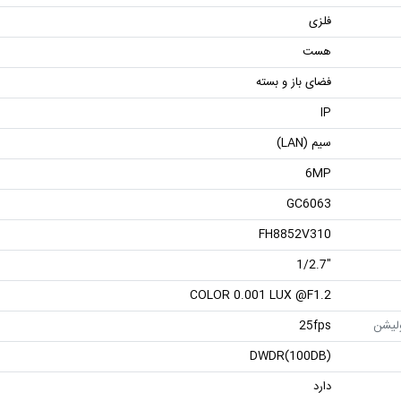
فلزی
هست
فضای باز و بسته
IP
سیم (LAN)
6MP
GC6063
FH8852V310
"1/2.7
COLOR 0.001 LUX @F1.2
ولیشن
25fps
DWDR(100DB)
دارد