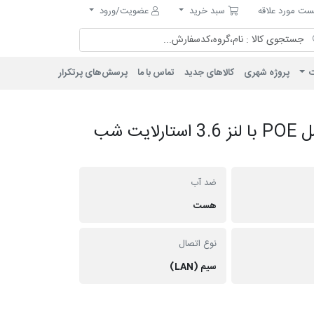
مورد علاقه
سبد خرید
ت مورد علاقه
سبد خرید
عضویت/ورود
ت
پروژه شهری
کالاهای جدید
تماس با ما
پرسش‌های پرتکرار
دوربین بالت IP فلزی 6 مگاپیکسل POE با لنز 3.6 استارلایت شب
ضد آب
هست
نوع اتصال
سیم (LAN)