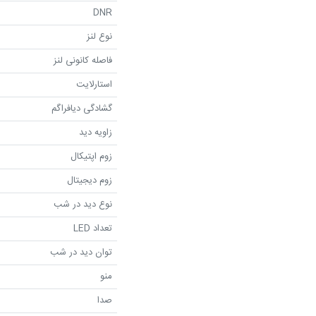
DNR
نوع لنز
فاصله کانونی لنز
استارلایت
گشادگی دیافراگم
زاویه دید
زوم اپتیکال
زوم دیجیتال
نوع دید در شب
تعداد LED
توان دید در شب
منو
صدا