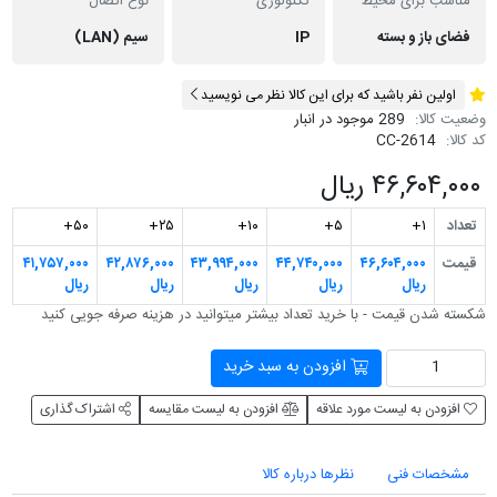
مناسب برای محیط
تکنولوژی
نوع اتصال
فضای باز و بسته
IP
سیم (LAN)
اولین نفر باشید که برای این کالا نظر می نویسید
وضعیت کالا:
289 موجود در انبار
کد کالا:
CC-2614
۴۶,۶۰۴,۰۰۰ ریال
تعداد
۱+
۵+
۱۰+
۲۵+
۵۰+
قیمت
۴۶,۶۰۴,۰۰۰
۴۴,۷۴۰,۰۰۰
۴۳,۹۹۴,۰۰۰
۴۲,۸۷۶,۰۰۰
۴۱,۷۵۷,۰۰۰
ریال
ریال
ریال
ریال
ریال
شکسته شدن قیمت - با خرید تعداد بیشتر می‎توانید در هزینه صرفه جویی کنید
افزودن به سبد خرید
افزودن به لیست مورد علاقه
افزودن به لیست مقایسه
اشتراک گذاری
مشخصات فنی
نظرها درباره کالا