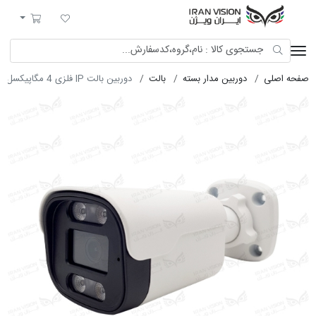
ایران ویژن
لیست مورد علاقه
سبد خرید
صفحه اصلی
دوربین مدار بسته
بالت
دوربین بالت IP فلزی 4 مگاپیکسل POE با لنز 3.6 شب رنگی میکروفون داخلی