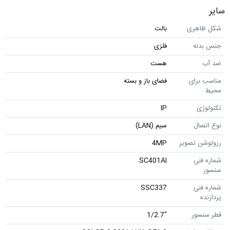
سایر
شکل ظاهری
بالت
جنس بدنه
فلزی
ضد آب
هست
مناسب برای
فضای باز و بسته
محیط
تکنولوژی
IP
نوع اتصال
سیم (LAN)
رزولوشن تصویر
4MP
شماره فنی
SC401AI
سنسور
شماره فنی
SSC337
پردازنده
قطر سنسور
"1/2.7