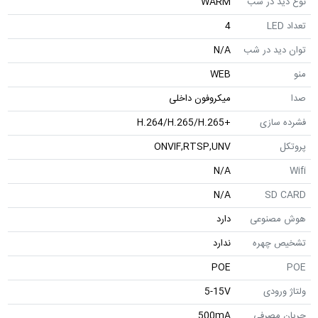
نوع دید در شب
WARM
تعداد LED
4
توان دید در شب
N/A
منو
WEB
صدا
میکروفون داخلی
فشرده سازی
+H.264/H.265/H.265
پروتکل
ONVIF,RTSP,UNV
N/A
Wifi
N/A
SD CARD
هوش مصنوعی
دارد
تشخیص چهره
ندارد
POE
POE
ولتاژ ورودی
5-15V
جریان مصرفی
500mA