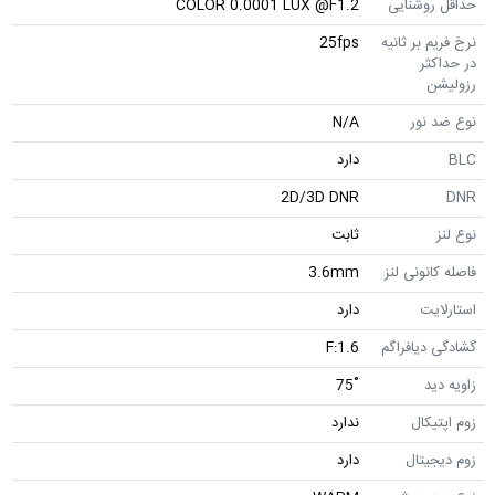
حداقل روشنایی
COLOR 0.0001 LUX @F1.2
نرخ فریم بر ثانیه
25fps
در حداکثر
رزولیشن
نوع ضد نور
N/A
BLC
دارد
2D/3D DNR
DNR
نوع لنز
ثابت
فاصله کانونی لنز
3.6mm
استارلایت
دارد
گشادگی دیافراگم
F:1.6
زاویه دید
˚75
زوم اپتیکال
ندارد
زوم دیجیتال
دارد