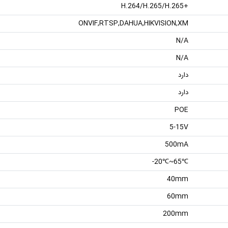
+H.264/H.265/H.265
ONVIF,RTSP,DAHUA,HIKVISION,XM
N/A
N/A
دارد
دارد
POE
5-15V
500mA
℃65~℃20-
40mm
60mm
200mm