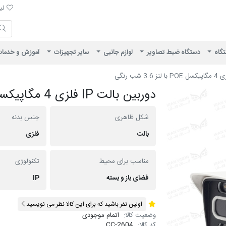
لیست 
لیس
ایران ویژن
تگاه
دستگاه ضبط تصاویر
لوازم جانبی
سایر تجهیزات
آموزش و خدما
دوربین بالت IP فلزی 4 مگاپیکسل POE با لنز 3.6 شب رنگی
شکل ظاهری
جنس بدنه
بالت
فلزی
مناسب برای محیط
تکنولوژی
فضای باز و بسته
IP
اولین نفر باشید که برای این کالا نظر می نویسید
وضعیت کالا:
اتمام موجودی
کد کالا:
CC-2604