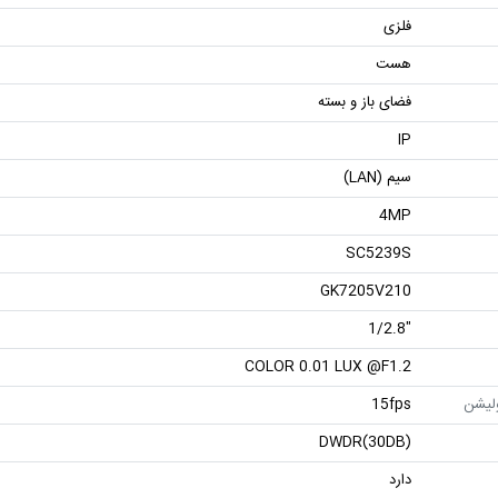
فلزی
هست
فضای باز و بسته
IP
سیم (LAN)
4MP
SC5239S
GK7205V210
"1/2.8
COLOR 0.01 LUX @F1.2
ولیشن
15fps
DWDR(30DB)
دارد