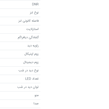
DNR
نوع لنز
فاصله کانونی لنز
استارلایت
گشادگی دیافراگم
زاویه دید
زوم اپتیکال
زوم دیجیتال
نوع دید در شب
تعداد LED
توان دید در شب
منو
صدا