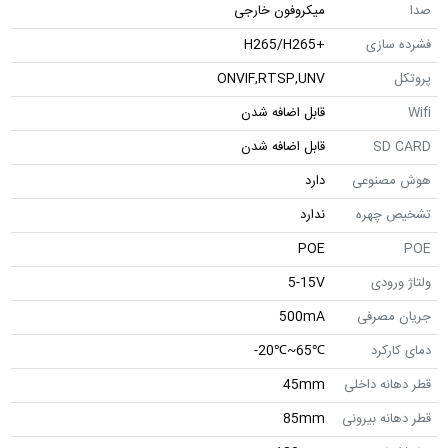
صدا
میکروفون خارجی
فشرده سازی
+H265/H265
پروتکل
ONVIF,RTSP,UNV
Wifi
قابل اضافه شدن
SD CARD
قابل اضافه شدن
هوش مصنوعی
دارد
تشخیص چهره
ندارد
POE
POE
ولتاژ ورودی
5-15V
جریان مصرفی
500mA
دمای کارکرد
℃65~℃20-
قطر دهانه داخلی
45mm
قطر دهانه بیرونی
85mm