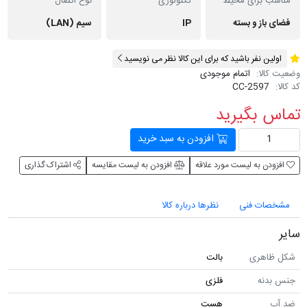
مناسب برای محیط
تکنولوژی
نوع اتصال
فضای باز و بسته
IP
سیم (LAN)
اولین نفر باشید که برای این کالا نظر می نویسید
وضعیت کالا:
اتمام موجودی
کد کالا:
CC-2597
تماس بگیرید
افزودن به سبد خرید
افزودن به لیست مورد علاقه
افزودن به لیست مقایسه
اشتراک گذاری
مشخصات فنی
نظرها درباره کالا
سایر
شکل ظاهری
بالت
جنس بدنه
فلزی
ضد آب
هست