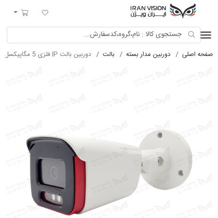
ایران ویژن
لیست مورد علاقه
سبد خرید
صفحه اصلی
دوربین مدار بسته
بالت
دوربین بالت IP فلزی 5 مگاپیکسل POE با لنز 6 شب رنگی میکروفون خارجی