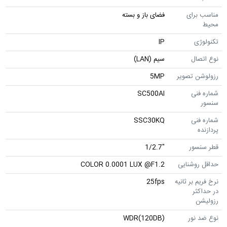
مناسب برای
فضای باز و بسته
محیط
تکنولوژی
IP
نوع اتصال
سیم (LAN)
رزولوشن تصویر
5MP
شماره فنی
SC500AI
سنسور
شماره فنی
SSC30KQ
پردازنده
قطر سنسور
"1/2.7
حداقل روشنایی
COLOR 0.0001 LUX @F1.2
نرخ فریم بر ثانیه
25fps
در حداکثر
رزولیشن
نوع ضد نور
WDR(120DB)