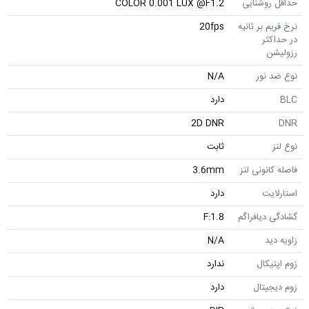
حداقل روشنایی
COLOR 0.001 LUX @F1.2
نرخ فریم بر ثانیه
20fps
در حداکثر
رزولیشن
نوع ضد نور
N/A
BLC
دارد
2D DNR
DNR
نوع لنز
ثابت
فاصله کانونی لنز
3.6mm
استارلایت
دارد
گشادگی دیافراگم
F:1.8
زاویه دید
N/A
زوم اپتیکال
ندارد
زوم دیجیتال
دارد