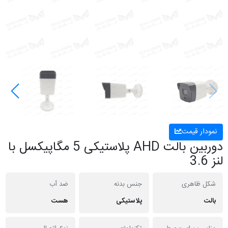
نمودار قیمت
دوربین بالت AHD پلاستیکی 5 مگاپیکسل با
لنز 3.6
شکل ظاهری
جنس بدنه
ضد آب
بالت
پلاستیکی
هست