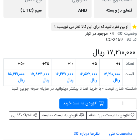
مناسب برای محیط
تکنولوژی
نوع اتصال
فضای باز و بسته
AHD
سیم (UTC)
اولین نفر باشید که برای این کالا نظر می نویسید
وضعیت کالا:
74 موجود در انبار
کد کالا:
CC-2469
۱۷,۲۱۰,۰۰۰ ریال
تعداد
۱+
۵+
۱۰+
۲۵+
۵۰+
قیمت
۱۷,۲۱۰,۰۰۰
۱۶,۵۲۲,۰۰۰
۱۶,۲۴۷,۰۰۰
۱۵,۸۳۴,۰۰۰
۱۵,۴۲۱,۰۰۰
ریال
ریال
ریال
ریال
ریال
شکسته شدن قیمت - با خرید تعداد بیشتر می‎توانید در هزینه صرفه جویی کنید
افزودن به سبد خرید
افزودن به لیست مورد علاقه
افزودن به لیست مقایسه
اشتراک گذاری
مشخصات فنی
نظرها درباره کالا