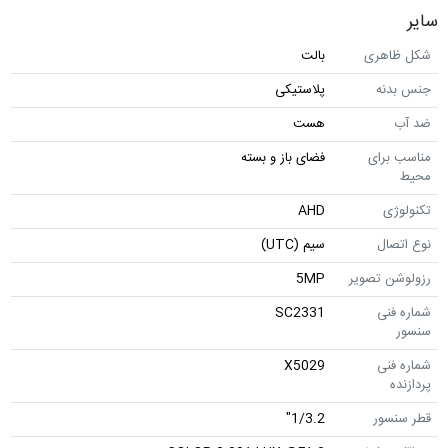
سایر
شکل ظاهری
بالت
جنس بدنه
پلاستیکی
ضد آب
هست
مناسب برای
فضای باز و بسته
محیط
تکنولوژی
AHD
نوع اتصال
سیم (UTC)
رزولوشن تصویر
5MP
شماره فنی
SC2331
سنسور
شماره فنی
X5029
پردازنده
قطر سنسور
1/3.2"