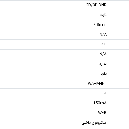
2D/3D DNR
ثابت
2.8mm
N/A
F:2.0
N/A
ندارد
دارد
WARM-INF
4
150mA
WEB
میکروفون داخلی