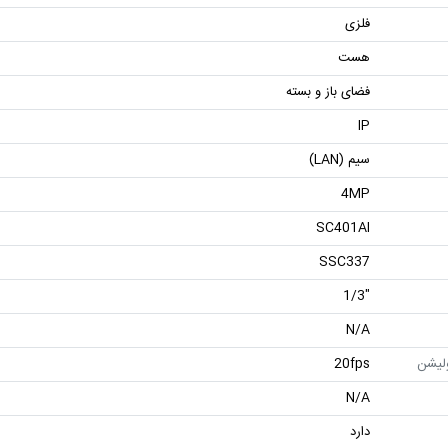
فلزی
هست
فضای باز و بسته
IP
سیم (LAN)
4MP
SC401AI
SSC337
"1/3
N/A
ولیشن
20fps
N/A
دارد