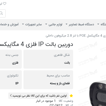
لیست 
لیس
ایران ویژن
تگاه
دستگاه ضبط تصاویر
لوازم جانبی
سایر تجهیزات
آموزش و خدما
دوربین بالت IP فلزی 4 مگاپیکسل POE با لنز 2.8 میکروفون داخلی
شکل ظاهری
جنس بدنه
بالت
فلزی
مناسب برای محیط
تکنولوژی
فضای باز و بسته
IP
اولین نفر باشید که برای این کالا نظر می نویسید
وضعیت کالا:
1 موجود در انبار
کد کالا:
CC-2412