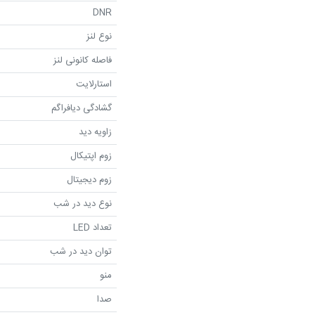
DNR
نوع لنز
فاصله کانونی لنز
استارلایت
گشادگی دیافراگم
زاویه دید
زوم اپتیکال
زوم دیجیتال
نوع دید در شب
تعداد LED
توان دید در شب
منو
صدا