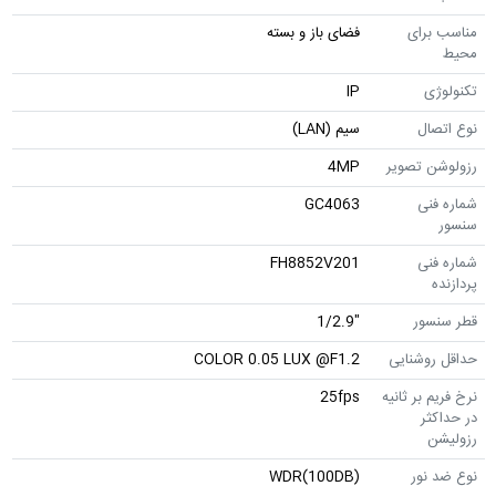
مناسب برای
فضای باز و بسته
محیط
تکنولوژی
IP
نوع اتصال
سیم (LAN)
رزولوشن تصویر
4MP
شماره فنی
GC4063
سنسور
شماره فنی
FH8852V201
پردازنده
قطر سنسور
"1/2.9
حداقل روشنایی
COLOR 0.05 LUX @F1.2
نرخ فریم بر ثانیه
25fps
در حداکثر
رزولیشن
نوع ضد نور
WDR(100DB)