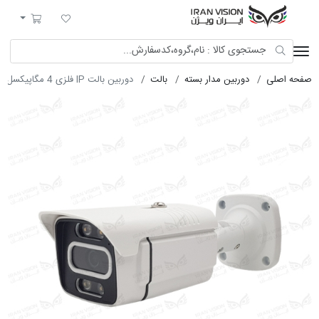
ایران ویژن
لیست مورد علاقه
سبد خرید
صفحه اصلی
دوربین مدار بسته
بالت
دوربین بالت IP فلزی 4 مگاپیکسل با لنز 3.6 شب رنگی