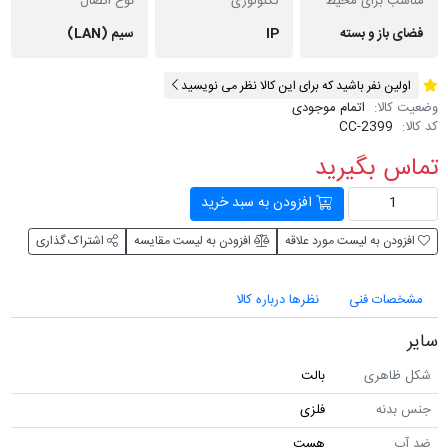
مناسب برای محیط
تکنولوژی
نوع اتصال
فضای باز و بسته
IP
سیم (LAN)
اولین نفر باشید که برای این کالا نظر می نویسید
وضعیت کالا:
اتمام موجودی
کد کالا:
CC-2399
تماس بگیرید
افزودن به سبد خرید
افزودن به لیست مورد علاقه
افزودن به لیست مقایسه
اشتراک گذاری
مشخصات فنی
نظرها درباره کالا
سایر
شکل ظاهری
بالت
جنس بدنه
فلزی
ضد آب
هست