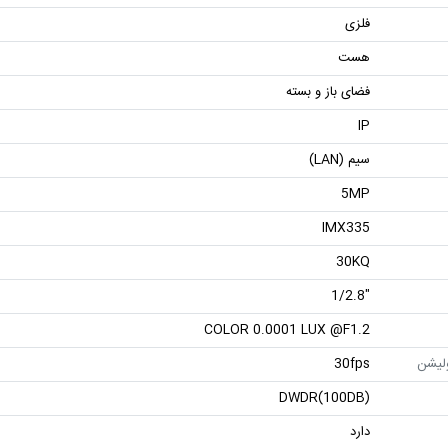
فلزی
هست
فضای باز و بسته
IP
سیم (LAN)
5MP
IMX335
30KQ
"1/2.8
COLOR 0.0001 LUX @F1.2
ولیشن
30fps
DWDR(100DB)
دارد