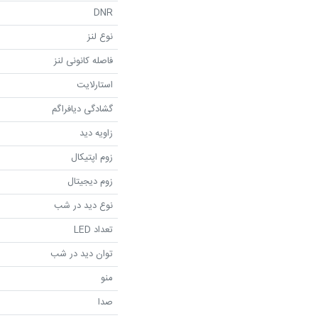
DNR
نوع لنز
فاصله کانونی لنز
استارلایت
گشادگی دیافراگم
زاویه دید
زوم اپتیکال
زوم دیجیتال
نوع دید در شب
تعداد LED
توان دید در شب
منو
صدا