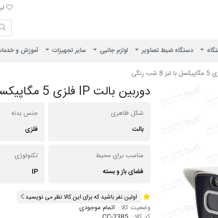
لیست 
لیس
ایران ویژن
تگاه
دستگاه ضبط تصاویر
لوازم جانبی
سایر تجهیزات
آموزش و خدما
دوربین بالت IP فلزی 5 مگاپیکسل با لنز 8 شب رنگی
شکل ظاهری
جنس بدنه
بالت
فلزی
مناسب برای محیط
تکنولوژی
فضای باز و بسته
IP
اولین نفر باشید که برای این کالا نظر می نویسید
وضعیت کالا:
اتمام موجودی
کد کالا:
CC-2385