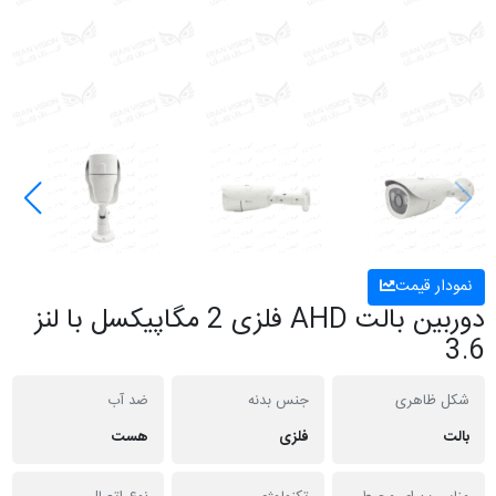
نمودار قیمت
دوربین بالت AHD فلزی 2 مگاپیکسل با لنز
3.6
شکل ظاهری
جنس بدنه
ضد آب
بالت
فلزی
هست