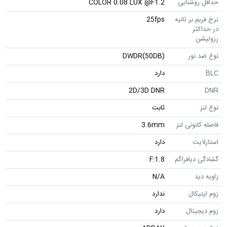
حداقل روشنایی
COLOR 0.08 LUX @F1.2
نرخ فریم بر ثانیه
25fps
در حداکثر
رزولیشن
نوع ضد نور
DWDR(50DB)
BLC
دارد
2D/3D DNR
DNR
نوع لنز
ثابت
فاصله کانونی لنز
3.6mm
استارلایت
دارد
گشادگی دیافراگم
F:1.8
زاویه دید
N/A
زوم اپتیکال
ندارد
زوم دیجیتال
دارد