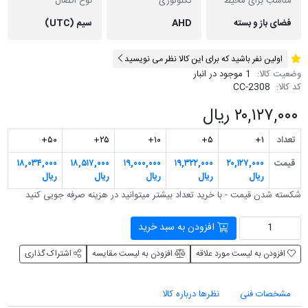
مناسب برای محیط
تکنولوژی
نوع اتصال
فضای باز و بسته
AHD
سیم (UTC)
اولین نفر باشید که برای این کالا نظر می نویسید
وضعیت کالا:
1 موجود در انبار
کد کالا:
CC-2308
۲۰,۱۲۷,۰۰۰ ریال
تعداد
۱+
۵+
۱۰+
۲۵+
۵۰+
قیمت
۲۰,۱۲۷,۰۰۰
۱۹,۳۲۲,۰۰۰
۱۹,۰۰۰,۰۰۰
۱۸,۵۱۷,۰۰۰
۱۸,۰۳۴,۰۰۰
ریال
ریال
ریال
ریال
ریال
شکسته شدن قیمت - با خرید تعداد بیشتر می‎توانید در هزینه صرفه جویی کنید
افزودن به سبد خرید
افزودن به لیست مورد علاقه
افزودن به لیست مقایسه
اشتراک گذاری
مشخصات فنی
نظرها درباره کالا