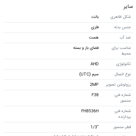
سایر
شکل ظاهری
بالت
جنس بدنه
فلزی
ضد آب
هست
مناسب برای
فضای باز و بسته
محیط
تکنولوژی
AHD
نوع اتصال
سیم (UTC)
رزولوشن تصویر
2MP
شماره فنی
F38
سنسور
شماره فنی
FH8536H
پردازنده
قطر سنسور
"1/3