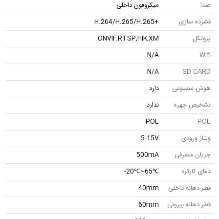
صدا
میکروفون داخلی
فشرده سازی
+H.264/H.265/H.265
پروتکل
ONVIF,RTSP,HIK,XM
N/A
Wifi
N/A
SD CARD
هوش مصنوعی
دارد
تشخیص چهره
ندارد
POE
POE
ولتاژ ورودی
5-15V
جریان مصرفی
500mA
دمای کارکرد
℃65~℃20-
قطر دهانه داخلی
40mm
قطر دهانه بیرونی
60mm