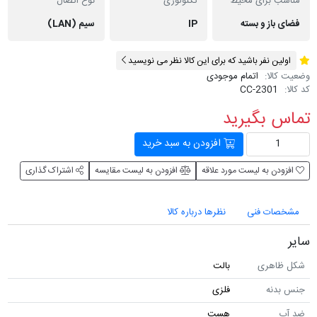
مناسب برای محیط
تکنولوژی
نوع اتصال
فضای باز و بسته
IP
سیم (LAN)
اولین نفر باشید که برای این کالا نظر می نویسید
وضعیت کالا:
اتمام موجودی
کد کالا:
CC-2301
تماس بگیرید
افزودن به سبد خرید
افزودن به لیست مورد علاقه
افزودن به لیست مقایسه
اشتراک گذاری
مشخصات فنی
نظرها درباره کالا
سایر
شکل ظاهری
بالت
جنس بدنه
فلزی
ضد آب
هست