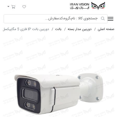
ایران ویژن
لیست مورد علاقه
سبد خرید
صفحه اصلی
دوربین مدار بسته
بالت
دوربین بالت IP فلزی 5 مگاپیکسل POE با لنز 3.6 شب رنگی میکروفون داخلی