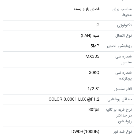
مناسب برای
فضای باز و بسته
محیط
تکنولوژی
IP
نوع اتصال
سیم (LAN)
رزولوشن تصویر
5MP
شماره فنی
IMX335
سنسور
شماره فنی
30KQ
پردازنده
قطر سنسور
"1/2.8
حداقل روشنایی
COLOR 0.0001 LUX @F1.2
نرخ فریم بر ثانیه
30fps
در حداکثر
رزولیشن
نوع ضد نور
DWDR(100DB)