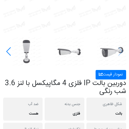
نمودار قیمت
دوربین بالت IP فلزی 4 مگاپیکسل با لنز 3.6
شب رنگی
شکل ظاهری
جنس بدنه
ضد آب
بالت
فلزی
هست