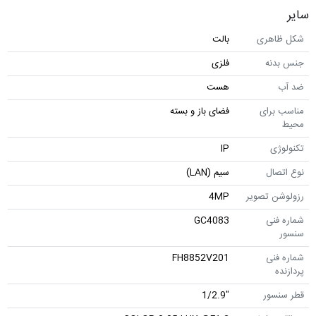
سایر
شکل ظاهری
بالت
جنس بدنه
فلزی
ضد آب
هست
مناسب برای
فضای باز و بسته
محیط
تکنولوژی
IP
نوع اتصال
سیم (LAN)
رزولوشن تصویر
4MP
شماره فنی
GC4083
سنسور
شماره فنی
FH8852V201
پردازنده
قطر سنسور
"1/2.9