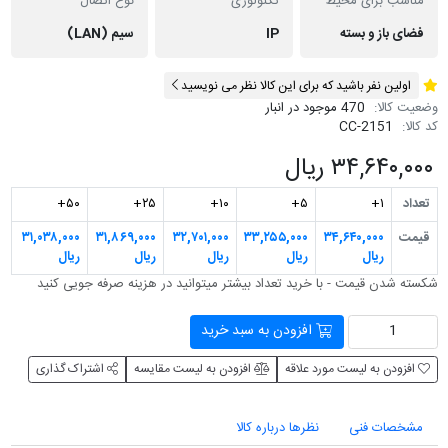
مناسب برای محیط
تکنولوژی
نوع اتصال
فضای باز و بسته
IP
سیم (LAN)
اولین نفر باشید که برای این کالا نظر می نویسید
وضعیت کالا:
470 موجود در انبار
کد کالا:
CC-2151
۳۴,۶۴۰,۰۰۰ ریال
تعداد
۱+
۵+
۱۰+
۲۵+
۵۰+
قیمت
۳۴,۶۴۰,۰۰۰
۳۳,۲۵۵,۰۰۰
۳۲,۷۰۱,۰۰۰
۳۱,۸۶۹,۰۰۰
۳۱,۰۳۸,۰۰۰
ریال
ریال
ریال
ریال
ریال
شکسته شدن قیمت - با خرید تعداد بیشتر می‎توانید در هزینه صرفه جویی کنید
افزودن به سبد خرید
افزودن به لیست مورد علاقه
افزودن به لیست مقایسه
اشتراک گذاری
مشخصات فنی
نظرها درباره کالا