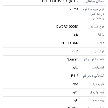
حداقل روشنایی
COLOR 0.05 LUX @F1.2
نرخ فریم بر ثانیه
25fps
در حداکثر
رزولیشن
نوع ضد نور
DWDR(100DB)
BLC
دارد
2D/3D DNR
DNR
نوع لنز
ثابت
فاصله کانونی لنز
3.6mm
استارلایت
ندارد
گشادگی دیافراگم
F:1.5
زاویه دید
N/A
زوم اپتیکال
ندارد
زوم دیجیتال
دارد