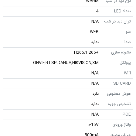
نوع دید در شب
WARM
تعداد LED
4
توان دید در شب
N/A
منو
WEB
صدا
ندارد
فشرده سازی
+H265/H265
پروتکل
ONVIF,RTSP,DAHUA,HIKVISION,XM
N/A
Wifi
N/A
SD CARD
هوش مصنوعی
دارد
تشخیص چهره
ندارد
N/A
POE
ولتاژ ورودی
5-15V
جریان مصرفی
500mA