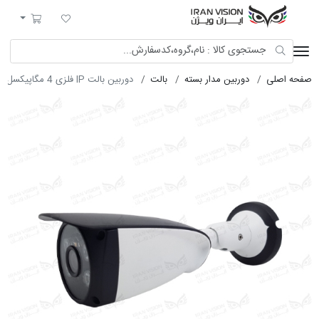
ایران ویژن
لیست مورد علاقه
سبد خرید
صفحه اصلی
دوربین مدار بسته
بالت
دوربین بالت IP فلزی 4 مگاپیکسل با لنز 3.6 شب رنگی