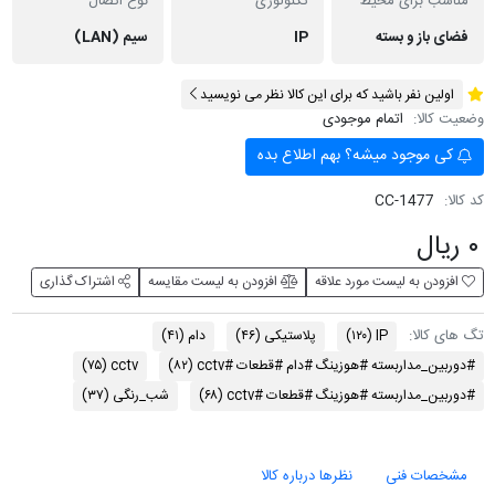
مناسب برای محیط
تکنولوژی
نوع اتصال
فضای باز و بسته
IP
سیم (LAN)
اولین نفر باشید که برای این کالا نظر می نویسید
وضعیت کالا:
اتمام موجودی
کی موجود میشه؟ بهم اطلاع بده
کد کالا:
CC-1477
۰ ریال
افزودن به لیست مورد علاقه
افزودن به لیست مقایسه
اشتراک گذاری
تگ های کالا:
IP
(۱۲۰)
پلاستیکی
(۴۶)
دام
(۴۱)
#دوربین_مداربسته #هوزینگ #دام #قطعات #cctv
(۸۲)
cctv
(۷۵)
#دوربین_مداربسته #هوزینگ #قطعات #cctv
(۶۸)
شب_رنگی
(۳۷)
مشخصات فنی
نظرها درباره کالا