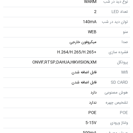
نوع دید در شب
WARM
تعداد LED
2
توان دید در شب
140mA
منو
WEB
صدا
میکروفون خارجی
فشرده سازی
+H.264/H.265/H.265
پروتکل
ONVIF,RTSP,DAHUA,HIKVISION,XM
Wifi
قابل اضافه شدن
SD CARD
قابل اضافه شدن
هوش مصنوعی
دارد
تشخیص چهره
ندارد
POE
POE
ولتاژ ورودی
5-15V
جریان مصرفی
500mA