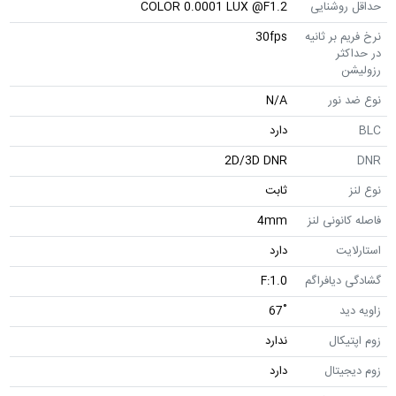
حداقل روشنایی
COLOR 0.0001 LUX @F1.2
نرخ فریم بر ثانیه
30fps
در حداکثر
رزولیشن
نوع ضد نور
N/A
BLC
دارد
2D/3D DNR
DNR
نوع لنز
ثابت
فاصله کانونی لنز
4mm
استارلایت
دارد
گشادگی دیافراگم
F:1.0
زاویه دید
˚67
زوم اپتیکال
ندارد
زوم دیجیتال
دارد