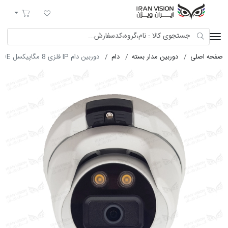
ایران ویژن
لیست مورد علاقه
سبد خرید
صفحه اصلی
دوربین مدار بسته
دام
دوربین دام IP فلزی 8 مگاپیکسل POE با لنز 4 دارک شب رنگی میکروفون داخلی