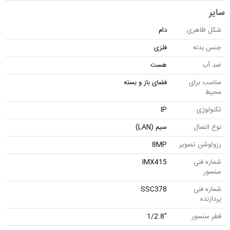
سایر
شکل ظاهری
دام
جنس بدنه
فلزی
ضد آب
هست
مناسب برای
فضای باز و بسته
محیط
تکنولوژی
IP
نوع اتصال
سیم (LAN)
رزولوشن تصویر
8MP
شماره فنی
IMX415
سنسور
شماره فنی
SSC378
پردازنده
قطر سنسور
"1/2.8