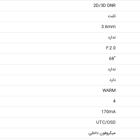
2D/3D DNR
ثابت
3.6mm
ندارد
F:2.0
˚68
ندارد
دارد
WARM
4
170mA
UTC/OSD
میکروفون داخلی