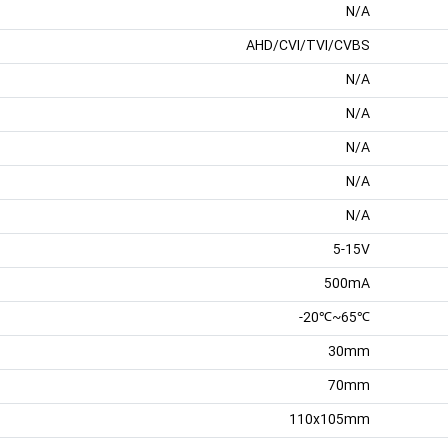
N/A
AHD/CVI/TVI/CVBS
N/A
N/A
N/A
N/A
N/A
5-15V
500mA
℃65~℃20-
30mm
70mm
110x105mm