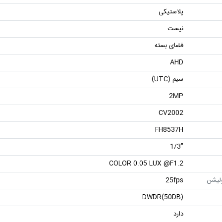
پلاستیکی
نیست
فضای بسته
AHD
سیم (UTC)
2MP
CV2002
FH8537H
"1/3
COLOR 0.05 LUX @F1.2
ولیشن
25fps
DWDR(50DB)
دارد