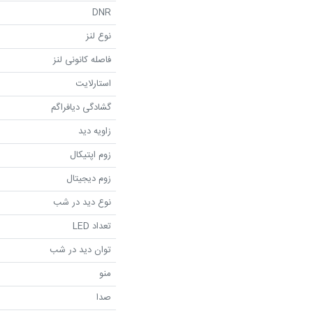
DNR
نوع لنز
فاصله کانونی لنز
استارلایت
گشادگی دیافراگم
زاویه دید
زوم اپتیکال
زوم دیجیتال
نوع دید در شب
تعداد LED
توان دید در شب
منو
صدا