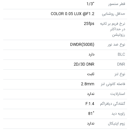
قطر سنسور
"1/3
حداقل روشنایی
COLOR 0.05 LUX @F1.2
نرخ فریم بر ثانیه
25fps
در حداکثر
رزولیشن
نوع ضد نور
DWDR(50DB)
BLC
دارد
2D/3D DNR
DNR
نوع لنز
ثابت
فاصله کانونی لنز
2.8mm
استارلایت
ندارد
گشادگی دیافراگم
F:1.4
زاویه دید
˚81
زوم اپتیکال
ندارد