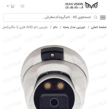
ایران ویژن
لیست مورد علاقه
سبد خرید
صفحه اصلی
دوربین مدار بسته
دام
دوربین دام AHD فلزی 2 مگاپیکسل با لنز 2.8 استارلایت شب رنگی