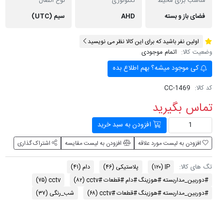
مناسب برای محیط
تکنولوژی
نوع اتصال
فضای باز و بسته
AHD
سیم (UTC)
اولین نفر باشید که برای این کالا نظر می نویسید
وضعیت کالا:
اتمام موجودی
کی موجود میشه؟ بهم اطلاع بده
کد کالا:
CC-1469
تماس بگیرید
افزودن به سبد خرید
افزودن به لیست مورد علاقه
افزودن به لیست مقایسه
اشتراک گذاری
تگ های کالا:
IP
(۱۲۰)
پلاستیکی
(۴۶)
دام
(۴۱)
#دوربین_مداربسته #هوزینگ #دام #قطعات #cctv
(۸۲)
cctv
(۷۵)
#دوربین_مداربسته #هوزینگ #قطعات #cctv
(۶۸)
شب_رنگی
(۳۷)