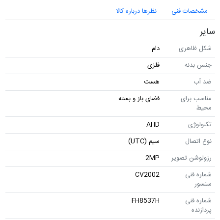
مشخصات فنی
نظرها درباره کالا
سایر
شکل ظاهری
دام
جنس بدنه
فلزی
ضد آب
هست
مناسب برای
فضای باز و بسته
محیط
تکنولوژی
AHD
نوع اتصال
سیم (UTC)
رزولوشن تصویر
2MP
شماره فنی
CV2002
سنسور
شماره فنی
FH8537H
پردازنده