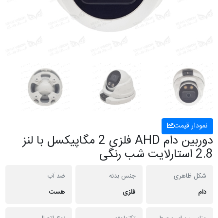
نمودار قیمت
دوربین دام AHD فلزی 2 مگاپیکسل با لنز
2.8 استارلایت شب رنگی
شکل ظاهری
جنس بدنه
ضد آب
دام
فلزی
هست