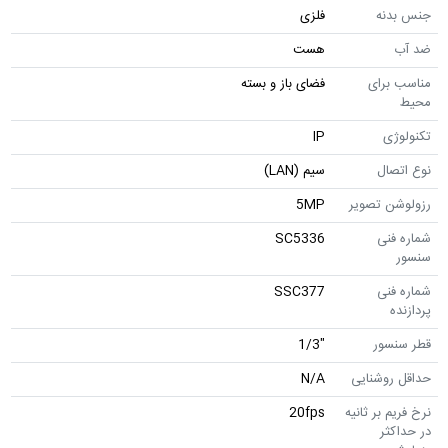
جنس بدنه
فلزی
ضد آب
هست
مناسب برای
فضای باز و بسته
محیط
تکنولوژی
IP
نوع اتصال
سیم (LAN)
رزولوشن تصویر
5MP
شماره فنی
SC5336
سنسور
شماره فنی
SSC377
پردازنده
قطر سنسور
"1/3
حداقل روشنایی
N/A
نرخ فریم بر ثانیه
20fps
در حداکثر