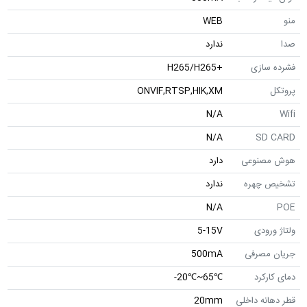
منو
WEB
صدا
ندارد
فشرده سازی
+H265/H265
پروتکل
ONVIF,RTSP,HIK,XM
N/A
Wifi
N/A
SD CARD
هوش مصنوعی
دارد
تشخیص چهره
ندارد
N/A
POE
ولتاژ ورودی
5-15V
جریان مصرفی
500mA
دمای کارکرد
℃65~℃20-
قطر دهانه داخلی
20mm