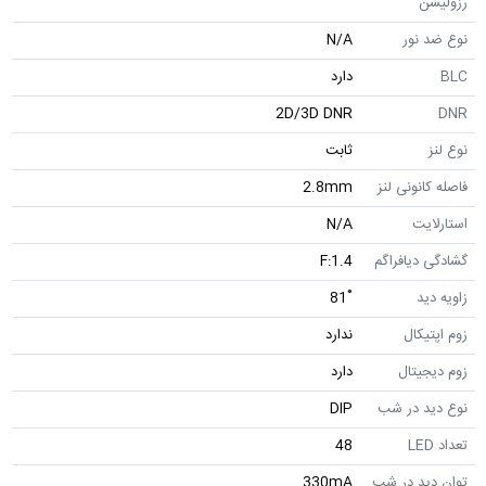
رزولیشن
نوع ضد نور
N/A
BLC
دارد
2D/3D DNR
DNR
نوع لنز
ثابت
فاصله کانونی لنز
2.8mm
استارلایت
N/A
گشادگی دیافراگم
F:1.4
زاویه دید
˚81
زوم اپتیکال
ندارد
زوم دیجیتال
دارد
نوع دید در شب
DIP
تعداد LED
48
توان دید در شب
330mA