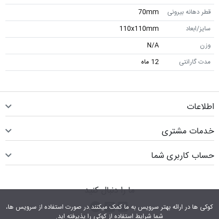
قطر دهانه بیرونی
70mm
سایز/ابعاد
110x110mm
وزن
N/A
مدت گارانتی
12 ماه
اطلاعات
خدمات مشتری
حساب کاربری شما
ما را دنبال کنید
اینستاگرام
کانال تلگرام
پیام رسان واتس اپ
کوکی ها در ارائه بهتر سرویس‎ به ما کمک می‎کنند.در صورت استفاده از سرویس ها،
شما شرایط استفاده از کوکی را پذیرفته اید.