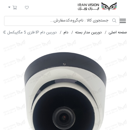
ایران ویژن
لیست مورد علاقه
سبد خرید
صفحه اصلی
دوربین مدار بسته
دام
دوربین دام IP فلزی 5 مگاپیکسل POE با لنز 2.8 استارلایت