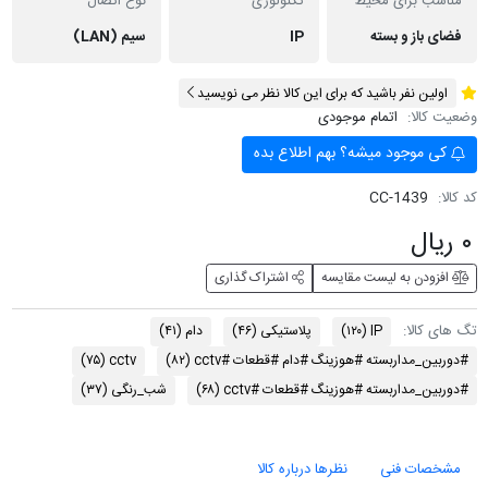
مناسب برای محیط
تکنولوژی
نوع اتصال
فضای باز و بسته
IP
سیم (LAN)
اولین نفر باشید که برای این کالا نظر می نویسید
وضعیت کالا:
اتمام موجودی
کی موجود میشه؟ بهم اطلاع بده
کد کالا:
CC-1439
۰ ریال
افزودن به لیست مقایسه
اشتراک گذاری
تگ های کالا:
IP
(۱۲۰)
پلاستیکی
(۴۶)
دام
(۴۱)
#دوربین_مداربسته #هوزینگ #دام #قطعات #cctv
(۸۲)
cctv
(۷۵)
#دوربین_مداربسته #هوزینگ #قطعات #cctv
(۶۸)
شب_رنگی
(۳۷)
مشخصات فنی
نظرها درباره کالا