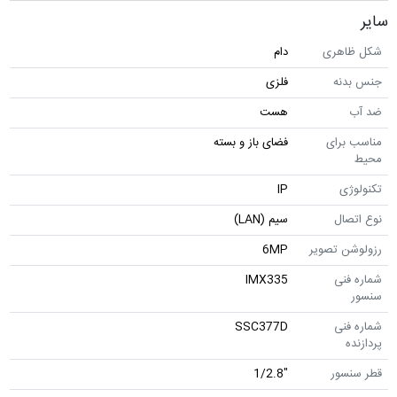
سایر
شکل ظاهری
دام
جنس بدنه
فلزی
ضد آب
هست
مناسب برای
فضای باز و بسته
محیط
تکنولوژی
IP
نوع اتصال
سیم (LAN)
رزولوشن تصویر
6MP
شماره فنی
IMX335
سنسور
شماره فنی
SSC377D
پردازنده
قطر سنسور
"1/2.8