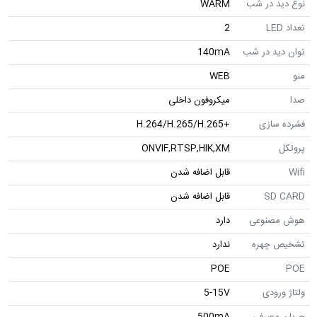
نوع دید در شب
WARM
تعداد LED
2
توان دید در شب
140mA
منو
WEB
صدا
میکروفون داخلی
فشرده سازی
+H.264/H.265/H.265
پروتکل
ONVIF,RTSP,HIK,XM
Wifi
قابل اضافه شدن
SD CARD
قابل اضافه شدن
هوش مصنوعی
دارد
تشخیص چهره
ندارد
POE
POE
ولتاژ ورودی
5-15V
جریان مصرفی
500mA