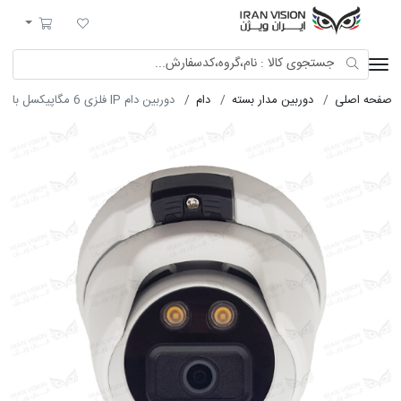
ایران ویژن
لیست مورد علاقه
سبد خرید
صفحه اصلی
دوربین مدار بسته
دام
دوربین دام IP فلزی 6 مگاپیکسل با لنز 2.8 استارلایت شب رنگی میکروفون داخلی