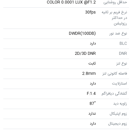
حداقل روشنایی
COLOR 0.0001 LUX @F1.2
نرخ فریم بر ثانیه
30fps
در حداکثر
رزولیشن
نوع ضد نور
DWDR(100DB)
BLC
دارد
2D/3D DNR
DNR
نوع لنز
ثابت
فاصله کانونی لنز
2.8mm
استارلایت
دارد
گشادگی دیافراگم
F:1.4
زاویه دید
˚87
زوم اپتیکال
ندارد
زوم دیجیتال
دارد