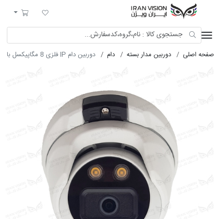
ایران ویژن
لیست مورد علاقه
سبد خرید
صفحه اصلی
دوربین مدار بسته
دام
دوربین دام IP فلزی 8 مگاپیکسل با لنز 3.6 استارلایت شب رنگی میکروفون داخلی