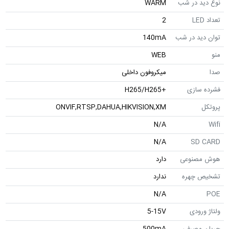
نوع دید در شب
WARM
تعداد LED
2
توان دید در شب
140mA
منو
WEB
صدا
میکروفون داخلی
فشرده سازی
+H265/H265
پروتکل
ONVIF,RTSP,DAHUA,HIKVISION,XM
N/A
Wifi
N/A
SD CARD
هوش مصنوعی
دارد
تشخیص چهره
ندارد
N/A
POE
ولتاژ ورودی
5-15V
جریان مصرفی
500mA