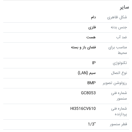
سایر
شکل ظاهری
دام
جنس بدنه
فلزی
ضد آب
هست
مناسب برای
فضای باز و بسته
محیط
تکنولوژی
IP
نوع اتصال
سیم (LAN)
رزولوشن تصویر
8MP
شماره فنی
GC8053
سنسور
شماره فنی
HI3516CV610
پردازنده
قطر سنسور
"1/3