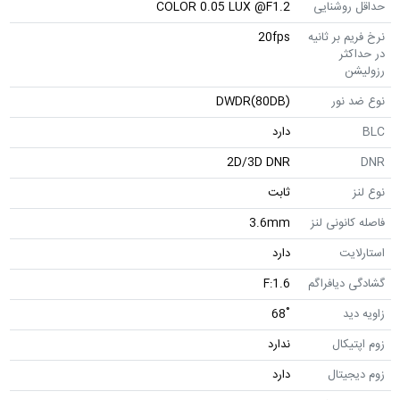
حداقل روشنایی
COLOR 0.05 LUX @F1.2
نرخ فریم بر ثانیه
20fps
در حداکثر
رزولیشن
نوع ضد نور
DWDR(80DB)
BLC
دارد
2D/3D DNR
DNR
نوع لنز
ثابت
فاصله کانونی لنز
3.6mm
استارلایت
دارد
گشادگی دیافراگم
F:1.6
زاویه دید
˚68
زوم اپتیکال
ندارد
زوم دیجیتال
دارد