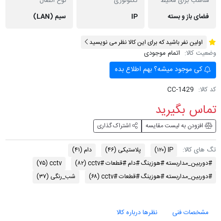
مناسب برای محیط
تکنولوژی
نوع اتصال
فضای باز و بسته
IP
سیم (LAN)
اولین نفر باشید که برای این کالا نظر می نویسید
وضعیت کالا:
اتمام موجودی
کی موجود میشه؟ بهم اطلاع بده
کد کالا:
CC-1429
تماس بگیرید
افزودن به لیست مقایسه
اشتراک گذاری
تگ های کالا:
IP
(۱۲۰)
پلاستیکی
(۴۶)
دام
(۴۱)
#دوربین_مداربسته #هوزینگ #دام #قطعات #cctv
(۸۲)
cctv
(۷۵)
#دوربین_مداربسته #هوزینگ #قطعات #cctv
(۶۸)
شب_رنگی
(۳۷)
مشخصات فنی
نظرها درباره کالا