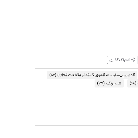
اشتراک گذاری
#دوربین_مداربسته #هوزینگ #دام #قطعات #cctv
(۸۲)
(۶۸)
شب_رنگی
(۳۷)