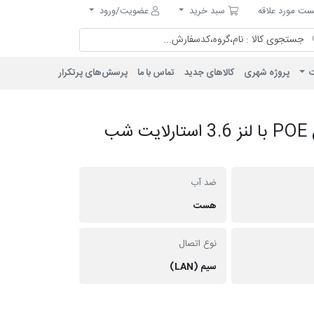
مورد علاقه
سبد خرید
ت مورد علاقه
سبد خرید
عضویت/ورود
ت
پروژه شهری
کالاهای جدید
تماس با ما
پرسش‌های پرتکرار
دوربین دام IP فلزی 6 مگاپیکسل POE با لنز 3.6 استارلایت شب
ضد آب
هست
نوع اتصال
سیم (LAN)