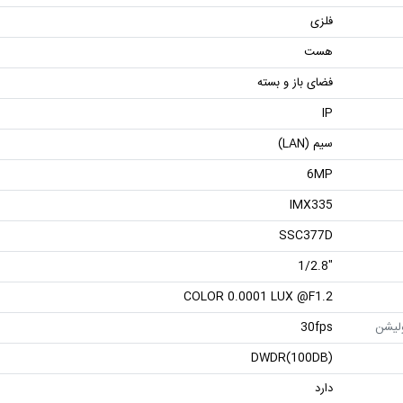
فلزی
هست
فضای باز و بسته
IP
سیم (LAN)
6MP
IMX335
SSC377D
"1/2.8
COLOR 0.0001 LUX @F1.2
ولیشن
30fps
DWDR(100DB)
دارد