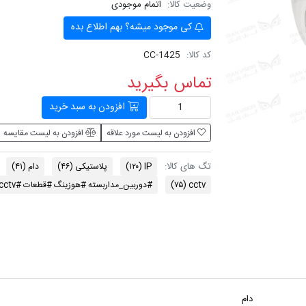
وضعیت کالا:
اتمام موجودی
کی موجود میشه؟ بهم اطلاع بده
کد کالا:
CC-1425
تماس بگیرید
افزودن به سبد خرید
افزودن به لیست مورد علاقه
افزودن به لیست مقایسه
تگ های کالا:
IP
(۱۲۰)
پلاستیکی
(۴۶)
دام
(۴۱)
cctv
(۷۵)
#دوربین_مداربسته #هوزینگ #قطعات #cctv
دام