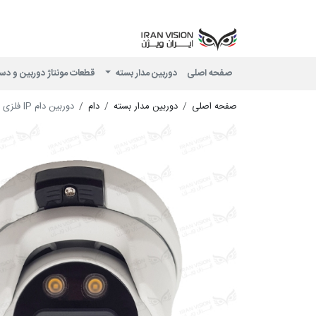
صفحه اصلی
دوربین مدار بسته
قطعات مونتاژ دوربین و دس
صفحه اصلی
دوربین مدار بسته
دام
دوربین دام IP فلزی 6 مگاپیکسل POE با لنز 3.6 استارلایت شب رنگی میکروفون داخلی