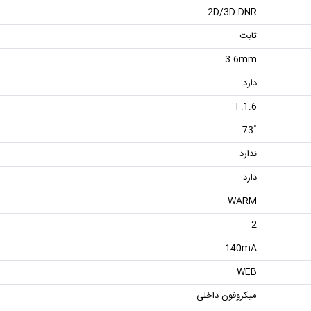
2D/3D DNR
ثابت
3.6mm
دارد
F:1.6
˚73
ندارد
دارد
WARM
2
140mA
WEB
میکروفون داخلی