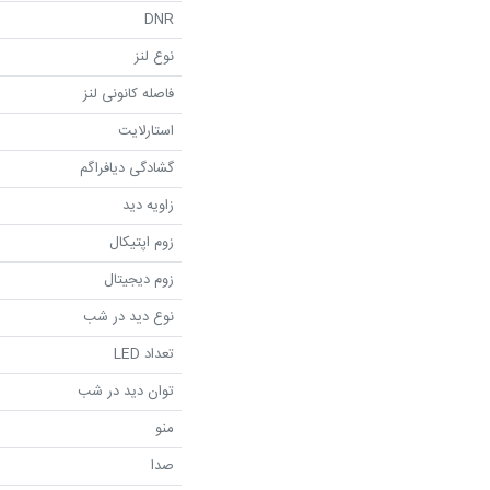
DNR
نوع لنز
فاصله کانونی لنز
استارلایت
گشادگی دیافراگم
زاویه دید
زوم اپتیکال
زوم دیجیتال
نوع دید در شب
تعداد LED
توان دید در شب
منو
صدا