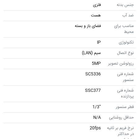
جنس بدنه
فلزی
ضد آب
هست
مناسب برای
فضای باز و بسته
محیط
تکنولوژی
IP
نوع اتصال
سیم (LAN)
رزولوشن تصویر
5MP
شماره فنی
SC5336
سنسور
شماره فنی
SSC377
پردازنده
قطر سنسور
"1/3
حداقل روشنایی
N/A
نرخ فریم بر ثانیه
20fps
در حداکثر