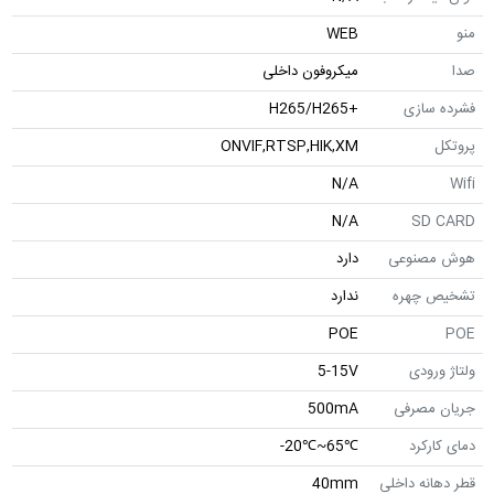
منو
WEB
صدا
میکروفون داخلی
فشرده سازی
+H265/H265
پروتکل
ONVIF,RTSP,HIK,XM
N/A
Wifi
N/A
SD CARD
هوش مصنوعی
دارد
تشخیص چهره
ندارد
POE
POE
ولتاژ ورودی
5-15V
جریان مصرفی
500mA
دمای کارکرد
℃65~℃20-
قطر دهانه داخلی
40mm