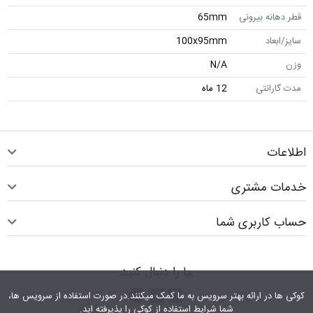
قطر دهانه بیرونی
65mm
سایز/ابعاد
100x95mm
وزن
N/A
مدت گارانتی
12 ماه
اطلاعات
خدمات مشتری
حساب کاربری شما
ما را دنبال کنید
اینستاگرام
کانال تلگرام
پیام رسان واتس اپ
کوکی ها در ارائه بهتر سرویس‎ به ما کمک می‎کنند.در صورت استفاده از سرویس ها،
شما شرایط استفاده از کوکی را پذیرفته اید.