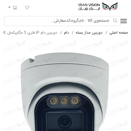
ایران ویژن
لیست مورد علاقه
سبد خرید
صفحه اصلی
دوربین مدار بسته
دام
دوربین دام IP فلزی 5 مگاپیکسل POE با لنز 3.6 استارلایت شب رنگی میکروفون داخلی