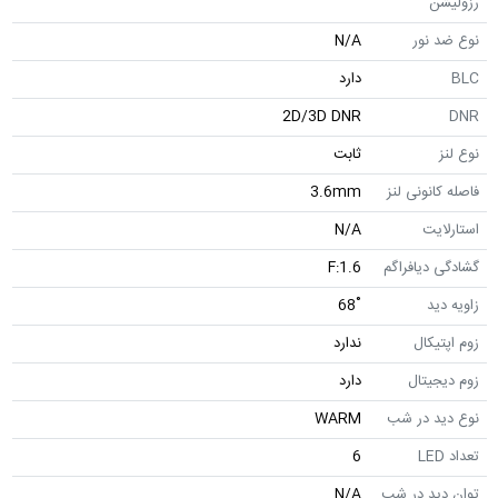
رزولیشن
نوع ضد نور
N/A
BLC
دارد
2D/3D DNR
DNR
نوع لنز
ثابت
فاصله کانونی لنز
3.6mm
استارلایت
N/A
گشادگی دیافراگم
F:1.6
زاویه دید
˚68
زوم اپتیکال
ندارد
زوم دیجیتال
دارد
نوع دید در شب
WARM
تعداد LED
6
توان دید در شب
N/A