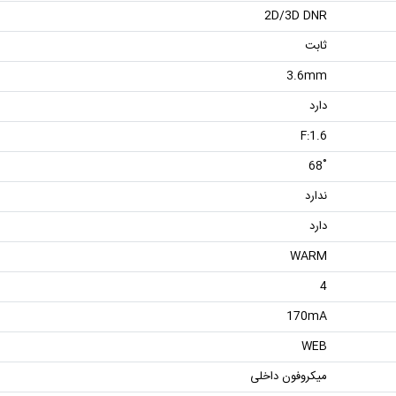
2D/3D DNR
ثابت
3.6mm
دارد
F:1.6
˚68
ندارد
دارد
WARM
4
170mA
WEB
میکروفون داخلی