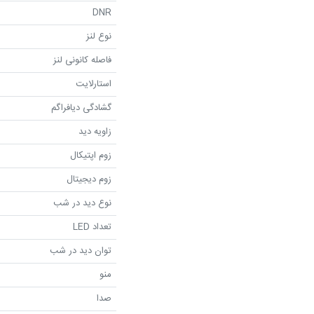
DNR
نوع لنز
فاصله کانونی لنز
استارلایت
گشادگی دیافراگم
زاویه دید
زوم اپتیکال
زوم دیجیتال
نوع دید در شب
تعداد LED
توان دید در شب
منو
صدا