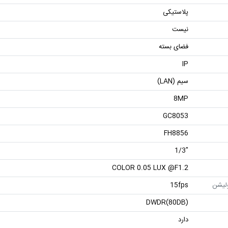
پلاستیکی
نیست
فضای بسته
IP
سیم (LAN)
8MP
GC8053
FH8856
"1/3
COLOR 0.05 LUX @F1.2
ولیشن
15fps
DWDR(80DB)
دارد