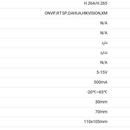
H.264/H.265
ONVIF,RTSP,DAHUA,HIKVISION,XM
N/A
N/A
دارد
ندارد
N/A
5-15V
500mA
℃65~℃20-
30mm
70mm
110x105mm