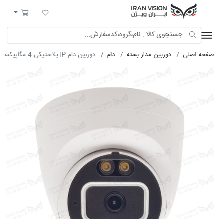
ایران ویژن
لیست مورد علاقه
سبد خرید
صفحه اصلی
دوربین مدار بسته
دام
دوربین دام IP پلاستیکی 4 مگاپیکسل POE با لنز 3.6 استارلایت شب رنگی