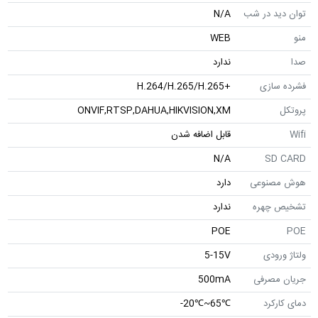
توان دید در شب
N/A
منو
WEB
صدا
ندارد
فشرده سازی
+H.264/H.265/H.265
پروتکل
ONVIF,RTSP,DAHUA,HIKVISION,XM
Wifi
قابل اضافه شدن
N/A
SD CARD
هوش مصنوعی
دارد
تشخیص چهره
ندارد
POE
POE
ولتاژ ورودی
5-15V
جریان مصرفی
500mA
دمای کارکرد
℃65~℃20-