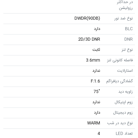
در حداکثر
رزولیشن
نوع ضد نور
DWDR(90DB)
BLC
دارد
2D/3D DNR
DNR
نوع لنز
ثابت
فاصله کانونی لنز
3.6mm
استارلایت
ندارد
گشادگی دیافراگم
F:1.6
زاویه دید
˚75
زوم اپتیکال
ندارد
زوم دیجیتال
دارد
نوع دید در شب
WARM
تعداد LED
4