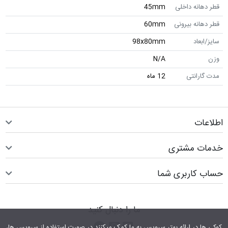
قطر دهانه داخلی
45mm
قطر دهانه بیرونی
60mm
سایز/ابعاد
98x80mm
وزن
N/A
مدت گارانتی
12 ماه
اطلاعات
خدمات مشتری
حساب کاربری شما
ما را دنبال کنید
اینستاگرام
کانال تلگرام
پیام رسان واتس اپ
کوکی ها در ارائه بهتر سرویس‎ به ما کمک می‎کنند.در صورت استفاده از سرویس ها،