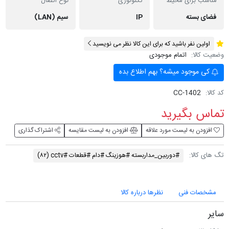
مناسب برای محیط
تکنولوژی
نوع اتصال
فضای بسته
IP
سیم (LAN)
اولین نفر باشید که برای این کالا نظر می نویسید
وضعیت کالا:
اتمام موجودی
کی موجود میشه؟ بهم اطلاع بده
کد کالا:
CC-1402
تماس بگیرید
افزودن به لیست مورد علاقه
افزودن به لیست مقایسه
اشتراک گذاری
تگ های کالا:
#دوربین_مداربسته #هوزینگ #دام #قطعات #cctv
(۸۲)
مشخصات فنی
نظرها درباره کالا
سایر