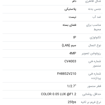
شکل ظاهری
دام
جنس بدنه
پلاستیکی
ضد آب
نیست
مناسب برای
فضای بسته
محیط
تکنولوژی
IP
نوع اتصال
سیم (LAN)
رزولوشن تصویر
4MP
شماره فنی
CV4003
سنسور
شماره فنی
FH8852V210
پردازنده
قطر سنسور
"1/2.7
حداقل روشنایی
COLOR 0.05 LUX @F1.2
نرخ فریم بر ثانیه
25fps