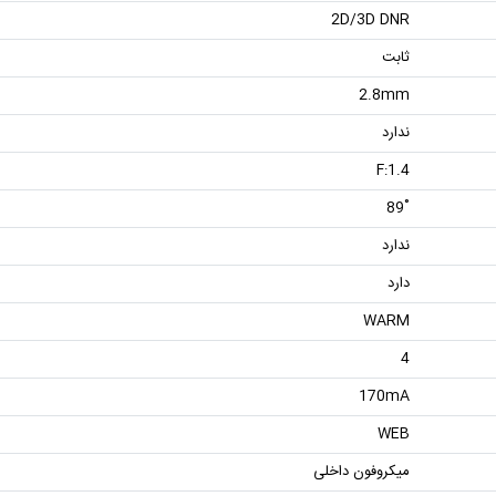
2D/3D DNR
ثابت
2.8mm
ندارد
F:1.4
˚89
ندارد
دارد
WARM
4
170mA
WEB
میکروفون داخلی