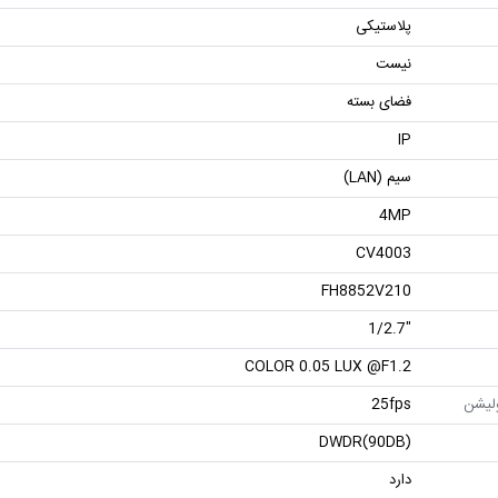
پلاستیکی
نیست
فضای بسته
IP
سیم (LAN)
4MP
CV4003
FH8852V210
"1/2.7
COLOR 0.05 LUX @F1.2
ولیشن
25fps
DWDR(90DB)
دارد