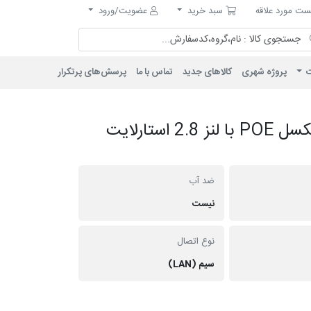
مورد علاقه
سبد خرید
ت مورد علاقه
سبد خرید
عضویت/ورود
ت
پروژه شهری
کالاهای جدید
تماس با ما
پرسش‌های پرتکرار
دوربین دام IP پلاستیکی 4 مگاپیکسل POE با لنز 2.8 استارلایت
ضد آب
نیست
نوع اتصال
سیم (LAN)