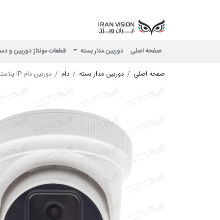
صفحه اصلی
دوربین مدار بسته
قطعات مونتاژ دوربین و دس
صفحه اصلی
دوربین مدار بسته
دام
دوربین دام IP پلاستیکی 4 مگاپیکسل POE با لنز 2.8 استارلایت شب رنگی میکروفون داخلی