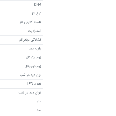
DNR
نوع لنز
فاصله کانونی لنز
استارلایت
گشادگی دیافراگم
زاویه دید
زوم اپتیکال
زوم دیجیتال
نوع دید در شب
تعداد LED
توان دید در شب
منو
صدا