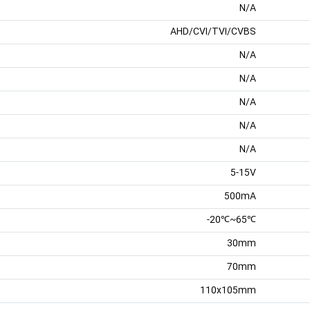
N/A
AHD/CVI/TVI/CVBS
N/A
N/A
N/A
N/A
N/A
5-15V
500mA
℃65~℃20-
30mm
70mm
110x105mm