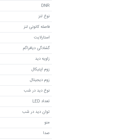
DNR
نوع لنز
فاصله کانونی لنز
استارلایت
گشادگی دیافراگم
زاویه دید
زوم اپتیکال
زوم دیجیتال
نوع دید در شب
تعداد LED
توان دید در شب
منو
صدا