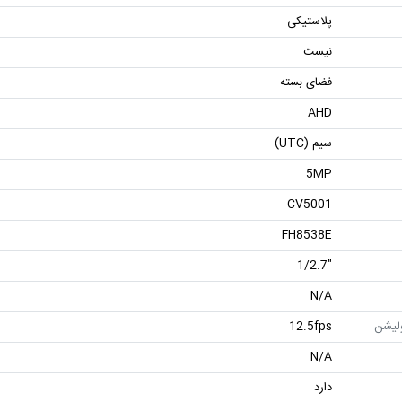
پلاستیکی
نیست
فضای بسته
AHD
سیم (UTC)
5MP
CV5001
FH8538E
"1/2.7
N/A
ولیشن
12.5fps
N/A
دارد