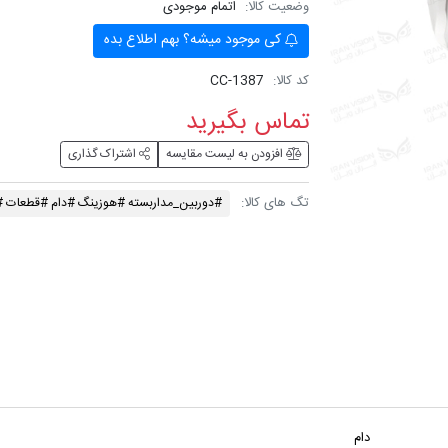
وضعیت کالا:
اتمام موجودی
کی موجود میشه؟ بهم اطلاع بده
کد کالا:
CC-1387
تماس بگیرید
افزودن به لیست مقایسه
اشتراک گذاری
تگ های کالا:
#دوربین_مداربسته #هوزینگ #دام #قطعات #ctv
دام