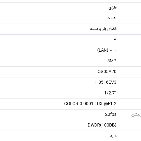
فلزی
هست
فضای باز و بسته
IP
سیم (LAN)
5MP
OS05A20
HI3516EV3
"1/2.7
COLOR 0.0001 LUX @F1.2
ولیشن
20fps
DWDR(100DB)
دارد