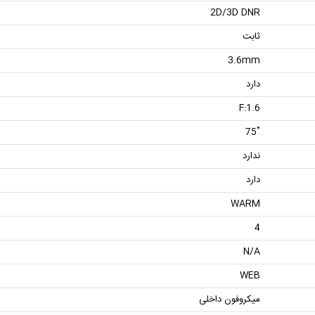
2D/3D DNR
ثابت
3.6mm
دارد
F:1.6
˚75
ندارد
دارد
WARM
4
N/A
WEB
میکروفون داخلی