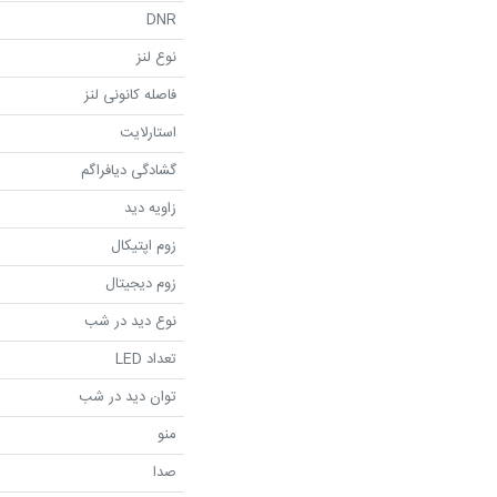
DNR
نوع لنز
فاصله کانونی لنز
استارلایت
گشادگی دیافراگم
زاویه دید
زوم اپتیکال
زوم دیجیتال
نوع دید در شب
تعداد LED
توان دید در شب
منو
صدا