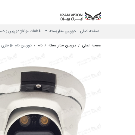
صفحه اصلی
دوربین مدار بسته
قطعات مونتاژ دوربین و دس
صفحه اصلی
دوربین مدار بسته
دام
دوربین دام IP فلزی 5 مگاپیکسل POE با لنز 3.6 استارلایت شب رنگی میکروفون داخلی