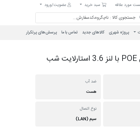
مورد علاقه
سبد خرید
ت مورد علاقه
سبد خرید
عضویت/ورود
ت
پروژه شهری
کالاهای جدید
تماس با ما
پرسش‌های پرتکرار
دوربین دام IP فلزی 5 مگاپیکسل POE با لنز 3.6 استارلایت شب
ضد آب
هست
نوع اتصال
سیم (LAN)