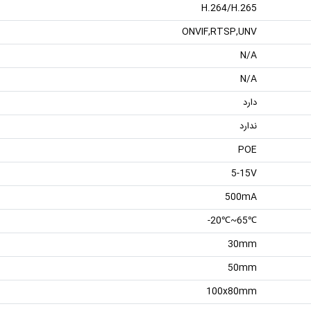
H.264/H.265
ONVIF,RTSP,UNV
N/A
N/A
دارد
ندارد
POE
5-15V
500mA
℃65~℃20-
30mm
50mm
100x80mm