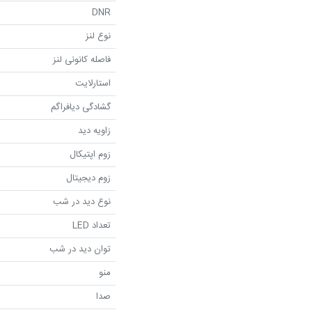
DNR
نوع لنز
فاصله کانونی لنز
استارلایت
گشادگی دیافراگم
زاویه دید
زوم اپتیکال
زوم دیجیتال
نوع دید در شب
تعداد LED
توان دید در شب
منو
صدا