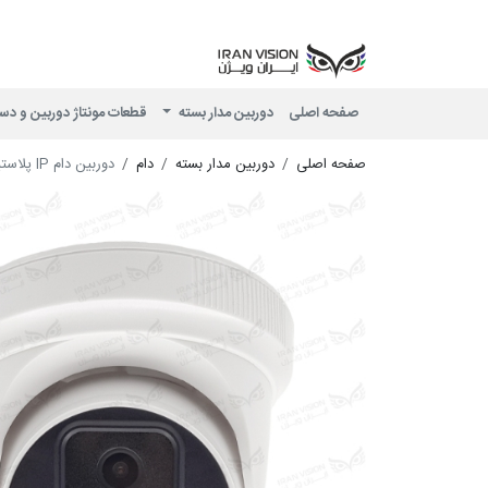
صفحه اصلی
دوربین مدار بسته
قطعات مونتاژ دوربین و دس
صفحه اصلی
دوربین مدار بسته
دام
دوربین دام IP پلاستیکی 5 مگاپیکسل POE با لنز 3.6 استارلایت شب رنگی میکروفون داخلی