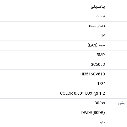
پلاستیکی
نیست
فضای بسته
IP
سیم (LAN)
5MP
GC5053
HI3516CV610
"1/3
COLOR 0.001 LUX @F1.2
ولیشن
30fps
DWDR(80DB)
دارد