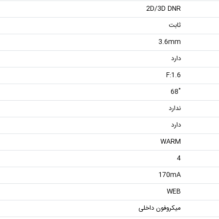
2D/3D DNR
ثابت
3.6mm
دارد
F:1.6
˚68
ندارد
دارد
WARM
4
170mA
WEB
میکروفون داخلی