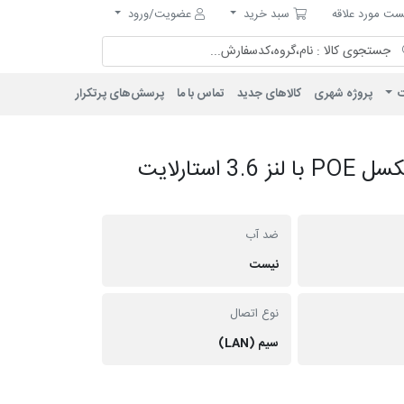
مورد علاقه
سبد خرید
ت مورد علاقه
سبد خرید
عضویت/ورود
ت
پروژه شهری
کالاهای جدید
تماس با ما
پرسش‌های پرتکرار
دوربین دام IP پلاستیکی 5 مگاپیکسل POE با لنز 3.6 استارلایت
ضد آب
نیست
نوع اتصال
سیم (LAN)