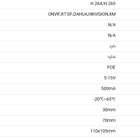
H.264/H.265
ONVIF,RTSP,DAHUA,HIKVISION,XM
N/A
N/A
دارد
ندارد
POE
5-15V
500mA
℃65~℃20-
30mm
70mm
110x105mm