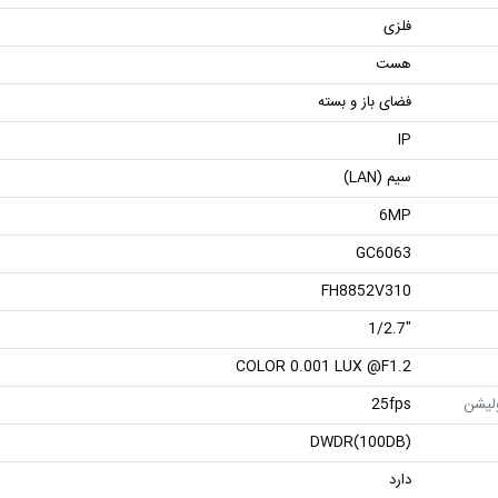
فلزی
هست
فضای باز و بسته
IP
سیم (LAN)
6MP
GC6063
FH8852V310
"1/2.7
COLOR 0.001 LUX @F1.2
ولیشن
25fps
DWDR(100DB)
دارد