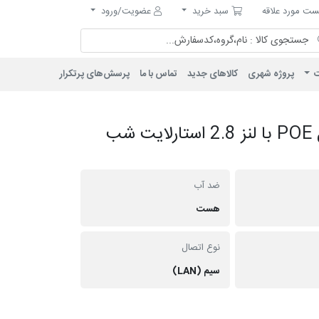
مورد علاقه
سبد خرید
ت مورد علاقه
سبد خرید
عضویت/ورود
ت
پروژه شهری
کالاهای جدید
تماس با ما
پرسش‌های پرتکرار
دوربین دام IP فلزی 6 مگاپیکسل POE با لنز 2.8 استارلایت شب
ضد آب
هست
نوع اتصال
سیم (LAN)