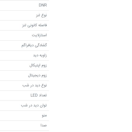
DNR
نوع لنز
فاصله کانونی لنز
استارلایت
گشادگی دیافراگم
زاویه دید
زوم اپتیکال
زوم دیجیتال
نوع دید در شب
تعداد LED
توان دید در شب
منو
صدا