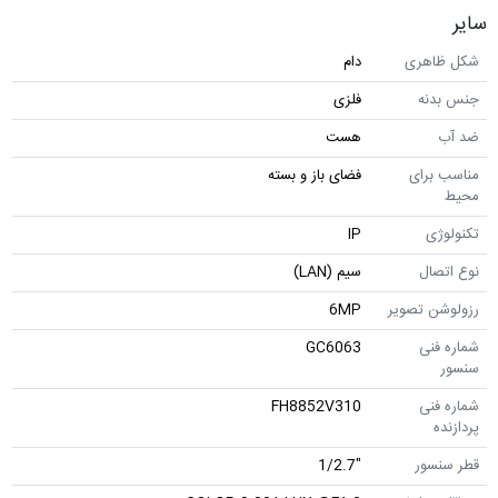
سایر
شکل ظاهری
دام
جنس بدنه
فلزی
ضد آب
هست
مناسب برای
فضای باز و بسته
محیط
تکنولوژی
IP
نوع اتصال
سیم (LAN)
رزولوشن تصویر
6MP
شماره فنی
GC6063
سنسور
شماره فنی
FH8852V310
پردازنده
قطر سنسور
"1/2.7