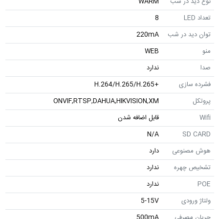
نوع دید در شب
WARM
تعداد LED
8
توان دید در شب
220mA
منو
WEB
صدا
ندارد
فشرده سازی
+H.264/H.265/H.265
پروتکل
ONVIF,RTSP,DAHUA,HIKVISION,XM
Wifi
قابل اضافه شدن
N/A
SD CARD
هوش مصنوعی
دارد
تشخیص چهره
ندارد
POE
ندارد
ولتاژ ورودی
5-15V
جریان مصرفی
500mA