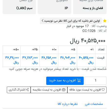
مناسب برای محیط
تکنولوژی
نوع اتصال
فضای باز و بسته
IP
سیم (LAN)
اولین نفر باشید که برای این کالا نظر می نویسید
وضعیت کالا:
17 موجود در انبار
کد کالا:
CC-1326
۴۰,۵۲۵,۰۰۰ ریال
تعداد
۱+
۵+
۱۰+
۲۵+
۵۰+
قیمت
۴۰,۵۲۵,۰۰۰
۳۸,۹۰۴,۰۰۰
۳۸,۲۵۶,۰۰۰
۳۷,۲۸۳,۰۰۰
۳۶,۳۱۱,۰۰۰
ریال
ریال
ریال
ریال
ریال
شکسته شدن قیمت - با خرید تعداد بیشتر می‎توانید در هزینه صرفه جویی کنید
افزودن به سبد خرید
افزودن به لیست مورد علاقه
افزودن به لیست مقایسه
اشتراک گذاری
مشخصات فنی
نظرها درباره کالا