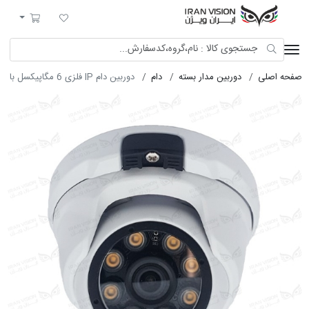
ایران ویژن
لیست مورد علاقه
سبد خرید
صفحه اصلی
دوربین مدار بسته
دام
دوربین دام IP فلزی 6 مگاپیکسل با لنز 3.6 استارلایت شب رنگی