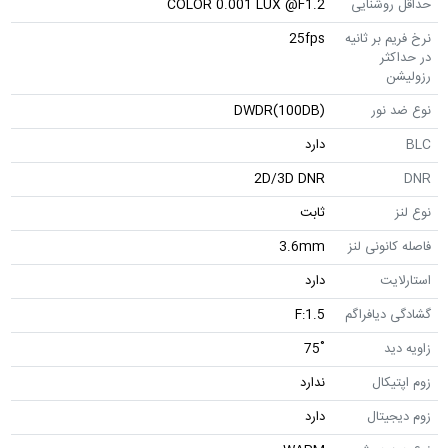
حداقل روشنایی
COLOR 0.001 LUX @F1.2
نرخ فریم بر ثانیه
25fps
در حداکثر
رزولیشن
نوع ضد نور
DWDR(100DB)
BLC
دارد
2D/3D DNR
DNR
نوع لنز
ثابت
فاصله کانونی لنز
3.6mm
استارلایت
دارد
گشادگی دیافراگم
F:1.5
زاویه دید
˚75
زوم اپتیکال
ندارد
زوم دیجیتال
دارد