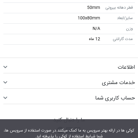
قطر دهانه بیرونی
50mm
سایز/ابعاد
100x80mm
وزن
N/A
مدت گارانتی
12 ماه
اطلاعات
خدمات مشتری
حساب کاربری شما
ما را دنبال کنید
اینستاگرام
کانال تلگرام
پیام رسان واتس اپ
کوکی ها در ارائه بهتر سرویس‎ به ما کمک می‎کنند.در صورت استفاده از سرویس ها،
شما شرایط استفاده از کوکی را پذیرفته اید.