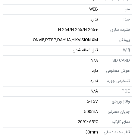
منو
WEB
صدا
ندارد
فشرده سازی
+H.264/H.265/H.265
پروتکل
ONVIF,RTSP,DAHUA,HIKVISION,XM
Wifi
قابل اضافه شدن
N/A
SD CARD
هوش مصنوعی
دارد
تشخیص چهره
ندارد
N/A
POE
ولتاژ ورودی
5-15V
جریان مصرفی
500mA
دمای کارکرد
℃65~℃20-
قطر دهانه داخلی
30mm