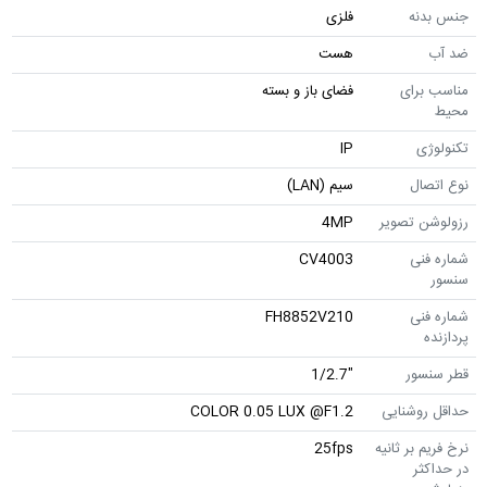
جنس بدنه
فلزی
ضد آب
هست
مناسب برای
فضای باز و بسته
محیط
تکنولوژی
IP
نوع اتصال
سیم (LAN)
رزولوشن تصویر
4MP
شماره فنی
CV4003
سنسور
شماره فنی
FH8852V210
پردازنده
قطر سنسور
"1/2.7
حداقل روشنایی
COLOR 0.05 LUX @F1.2
نرخ فریم بر ثانیه
25fps
در حداکثر