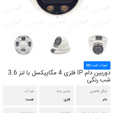
نمودار قیمت
دوربین دام IP فلزی 4 مگاپیکسل با لنز 3.6
شب رنگی
شکل ظاهری
جنس بدنه
ضد آب
دام
فلزی
هست