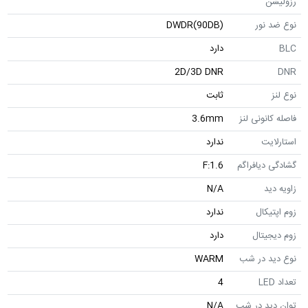
رزولیشن
نوع ضد نور
DWDR(90DB)
BLC
دارد
2D/3D DNR
DNR
نوع لنز
ثابت
فاصله کانونی لنز
3.6mm
استارلایت
ندارد
گشادگی دیافراگم
F:1.6
زاویه دید
N/A
زوم اپتیکال
ندارد
زوم دیجیتال
دارد
نوع دید در شب
WARM
تعداد LED
4
توان دید در شب
N/A