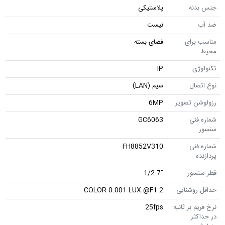
جنس بدنه
پلاستیکی
ضد آب
نیست
مناسب برای
فضای بسته
محیط
تکنولوژی
IP
نوع اتصال
سیم (LAN)
رزولوشن تصویر
6MP
شماره فنی
GC6063
سنسور
شماره فنی
FH8852V310
پردازنده
قطر سنسور
"1/2.7
حداقل روشنایی
COLOR 0.001 LUX @F1.2
نرخ فریم بر ثانیه
25fps
در حداکثر