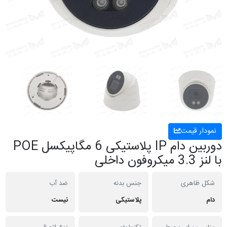
نمودار قیمت
دوربین دام IP پلاستیکی 6 مگاپیکسل POE
با لنز 3.3 میکروفون داخلی
شکل ظاهری
جنس بدنه
ضد آب
دام
پلاستیکی
نیست