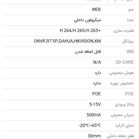
منو
WEB
صدا
میکروفون داخلی
فشرده سازی
+H.264/H.265/H.265
پروتکل
ONVIF,RTSP,DAHUA,HIKVISION,XM
Wifi
قابل اضافه شدن
N/A
SD CARD
هوش مصنوعی
دارد
تشخیص چهره
ندارد
POE
POE
ولتاژ ورودی
5-15V
جریان مصرفی
500mA
دمای کارکرد
℃65~℃20-
قطر دهانه داخلی
30mm