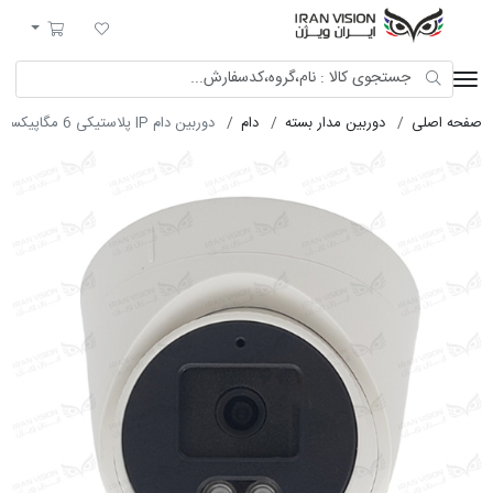
ایران ویژن
لیست مورد علاقه
سبد خرید
صفحه اصلی
دوربین مدار بسته
دام
دوربین دام IP پلاستیکی 6 مگاپیکسل POE با لنز 3.3 میکروفون داخلی