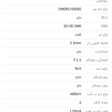
رزولیشن
نوع ضد نور
DWDR(100DB)
BLC
دارد
2D/3D DNR
DNR
نوع لنز
ثابت
فاصله کانونی لنز
3.3mm
استارلایت
دارد
گشادگی دیافراگم
F:2.2
زاویه دید
N/A
زوم اپتیکال
ندارد
زوم دیجیتال
دارد
نوع دید در شب
ARRAY
تعداد LED
2
توان دید در شب
110mA