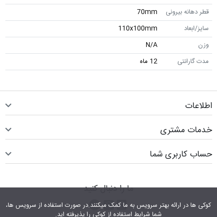
قطر دهانه بیرونی
70mm
سایز/ابعاد
110x100mm
وزن
N/A
مدت گارانتی
12 ماه
اطلاعات
خدمات مشتری
حساب کاربری شما
ما را دنبال کنید
اینستاگرام
کانال تلگرام
پیام رسان واتس اپ
کوکی ها در ارائه بهتر سرویس‎ به ما کمک می‎کنند.در صورت استفاده از سرویس ها،
شما شرایط استفاده از کوکی را پذیرفته اید.