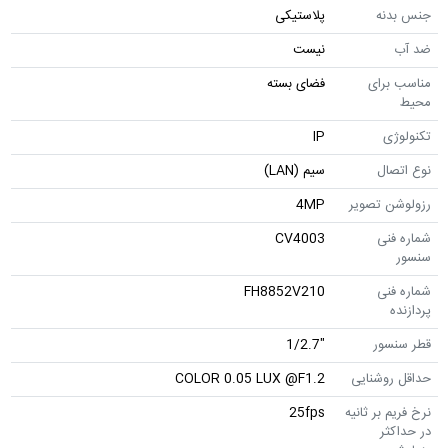
جنس بدنه
پلاستیکی
ضد آب
نیست
مناسب برای
فضای بسته
محیط
تکنولوژی
IP
نوع اتصال
سیم (LAN)
رزولوشن تصویر
4MP
شماره فنی
CV4003
سنسور
شماره فنی
FH8852V210
پردازنده
قطر سنسور
"1/2.7
حداقل روشنایی
COLOR 0.05 LUX @F1.2
نرخ فریم بر ثانیه
25fps
در حداکثر