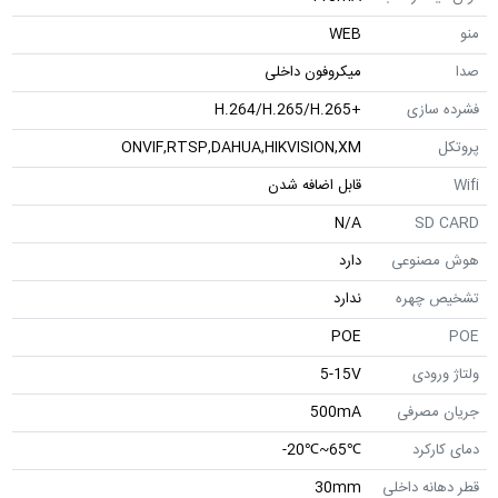
منو
WEB
صدا
میکروفون داخلی
فشرده سازی
+H.264/H.265/H.265
پروتکل
ONVIF,RTSP,DAHUA,HIKVISION,XM
Wifi
قابل اضافه شدن
N/A
SD CARD
هوش مصنوعی
دارد
تشخیص چهره
ندارد
POE
POE
ولتاژ ورودی
5-15V
جریان مصرفی
500mA
دمای کارکرد
℃65~℃20-
قطر دهانه داخلی
30mm