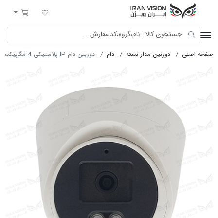
ایران ویژن
لیست مورد علاقه
سبد خرید
صفحه اصلی
دوربین مدار بسته
دام
دوربین دام IP پلاستیکی 4 مگاپیکسل POE با لنز 3.6 میکروفون داخلی