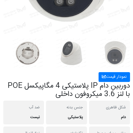
نمودار قیمت
دوربین دام IP پلاستیکی 4 مگاپیکسل POE
با لنز 3.6 میکروفون داخلی
شکل ظاهری
جنس بدنه
ضد آب
دام
پلاستیکی
نیست