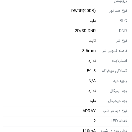
رزولیشن
نوع ضد نور
DWDR(90DB)
BLC
دارد
2D/3D DNR
DNR
نوع لنز
ثابت
فاصله کانونی لنز
3.6mm
استارلایت
ندارد
گشادگی دیافراگم
F:1.8
زاویه دید
N/A
زوم اپتیکال
ندارد
زوم دیجیتال
دارد
نوع دید در شب
ARRAY
تعداد LED
2
توان دید در شب
110mA