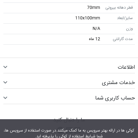
قطر دهانه بیرونی
70mm
سایز/ابعاد
110x100mm
وزن
N/A
مدت گارانتی
12 ماه
اطلاعات
خدمات مشتری
حساب کاربری شما
ما را دنبال کنید
اینستاگرام
کانال تلگرام
پیام رسان واتس اپ
کوکی ها در ارائه بهتر سرویس‎ به ما کمک می‎کنند.در صورت استفاده از سرویس ها،
شما شرایط استفاده از کوکی را پذیرفته اید.