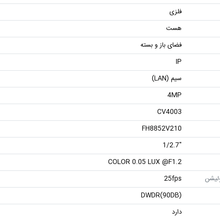
فلزی
هست
فضای باز و بسته
IP
سیم (LAN)
4MP
CV4003
FH8852V210
"1/2.7
COLOR 0.05 LUX @F1.2
ولیشن
25fps
DWDR(90DB)
دارد