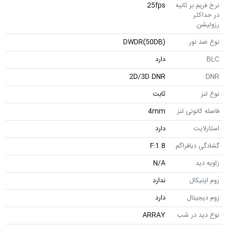
نرخ فریم بر ثانیه
25fps
در حداکثر
رزولیشن
نوع ضد نور
DWDR(50DB)
BLC
دارد
2D/3D DNR
DNR
نوع لنز
ثابت
فاصله کانونی لنز
4mm
استارلایت
دارد
گشادگی دیافراگم
F:1.8
زاویه دید
N/A
زوم اپتیکال
ندارد
زوم دیجیتال
دارد
نوع دید در شب
ARRAY