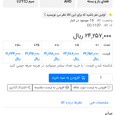
فضای باز و بسته
AHD
سیم (UTC)
اولین نفر باشید که برای این کالا نظر می نویسید
وضعیت کالا:
19 موجود در انبار
کد کالا:
CC-1137
۲۴,۲۵۷,۰۰۰ ریال
تعداد
۱+
۵+
۱۰+
۲۵+
۵۰+
قیمت
۲۴,۲۵۷,۰۰۰
۲۳,۲۸۶,۰۰۰
۲۲,۸۹۸,۰۰۰
۲۲,۳۱۶,۰۰۰
۲۱,۷۳۴,۰۰۰
ریال
ریال
ریال
ریال
ریال
شکسته شدن قیمت - با خرید تعداد بیشتر می‎توانید در هزینه صرفه جویی کنید
افزودن به سبد خرید
افزودن به لیست مورد علاقه
افزودن به لیست مقایسه
اشتراک گذاری
مشخصات فنی
نظرها درباره کالا
سایر