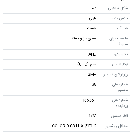
شکل ظاهری
دام
جنس بدنه
فلزی
ضد آب
هست
مناسب برای
فضای باز و بسته
محیط
تکنولوژی
AHD
نوع اتصال
سیم (UTC)
رزولوشن تصویر
2MP
شماره فنی
F38
سنسور
شماره فنی
FH8536H
پردازنده
قطر سنسور
"1/3
حداقل روشنایی
COLOR 0.08 LUX @F1.2