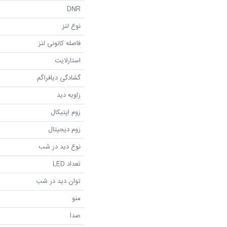
DNR
نوع لنز
فاصله کانونی لنز
استارلایت
گشادگی دیافراگم
زاویه دید
زوم اپتیکال
زوم دیجیتال
نوع دید در شب
تعداد LED
توان دید در شب
منو
صدا