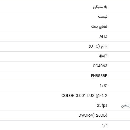
پلاستیکی
نیست
فضای بسته
AHD
سیم (UTC)
4MP
GC4063
FH8538E
"1/3
COLOR 0.001 LUX @F1.2
ولیشن
25fps
DWDR<(120DB)
دارد