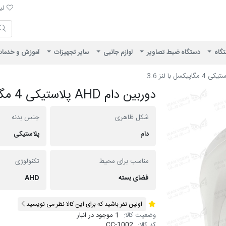
لیست 
لیس
ایران ویژن
تگاه
دستگاه ضبط تصاویر
لوازم جانبی
سایر تجهیزات
آموزش و خدما
دوربین دام AHD پلاستیکی 4 مگاپیکسل با لنز 3.6
شکل ظاهری
جنس بدنه
دام
پلاستیکی
مناسب برای محیط
تکنولوژی
فضای بسته
AHD
اولین نفر باشید که برای این کالا نظر می نویسید
وضعیت کالا:
1 موجود در انبار
کد کالا:
CC-1002