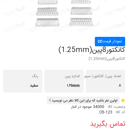
نمودار قیمت
کانکتور8پین(1.25mm)
کانکتور8پین(1.25mm)
تعداد پین/ کانکتور/ سیم
اندازه پین
رنگ
۸
۱.۲۵mm
سفید
اولین نفر باشید که برای این کالا نظر می نویسید
وضعیت کالا:
34000 موجود در انبار
کد کالا:
CB-123
تماس بگیرید