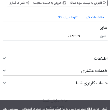
افزودن به لیست مورد علاقه
افزودن به لیست مقایسه
اشتراک گذاری
مشخصات فنی
نظرها درباره کالا
سایر
طول
275mm
اطلاعات
خدمات مشتری
حساب کاربری شما
ما را دنبال کنید
اینستاگرام
کانال تلگرام
پیام رسان واتس اپ
کوکی ها در ارائه بهتر سرویس‎ به ما کمک می‎کنند.در صورت استفاده از سرویس ها،