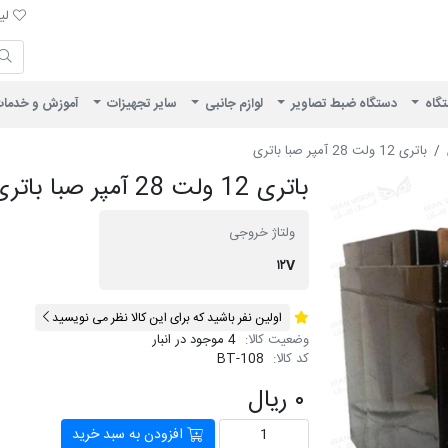
لیست 
لیس
ایران ویژن
تگاه
دستگاه ضبط تصاویر
لوازم جانبی
سایر تجهیزات
آموزش و خدما
باتری 12 ولت 28 آمپر صبا باتری
باتری 12 ولت 28 آمپر صبا باتری
ولتاژ خروجی
۱۲V
اولین نفر باشید که برای این کالا نظر می نویسید
وضعیت کالا:
4 موجود در انبار
کد کالا:
BT-108
۰ ریال
افزودن به سبد خرید